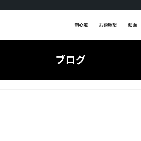
制心道
武術瞑想
動画
ブログ