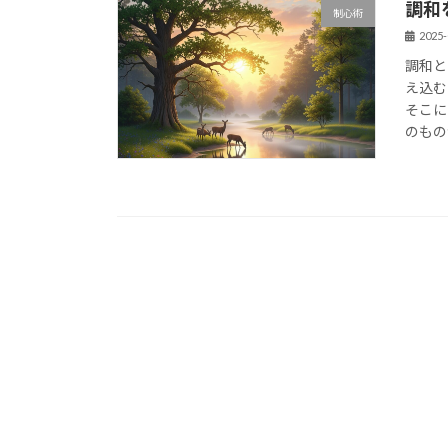
調和
制心術
2025-
調和と
え込む
そこに
のもの