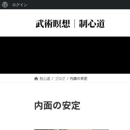
WordPress
ログイン
コ
ナ
に
ン
ビ
つ
テ
ゲ
い
ン
ー
ツ
シ
て
へ
ョ
ス
ン
キ
に
ッ
移
プ
動
制心道
ブログ
内面の安定
内面の安定