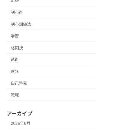
出版
制心術
制心訓練法
学習
格闘技
武術
瞑想
自己啓発
転職
アーカイブ
2026年8月