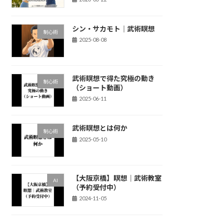
シン・サカモト｜武術瞑想
制心術
2025-08-08
武術瞑想で得た究極の動き
制心術
（ショート動画）
2025-06-11
武術瞑想とは何か
制心術
2025-05-10
【大阪京橋】瞑想｜武術教室
AI
（予約受付中）
2024-11-05