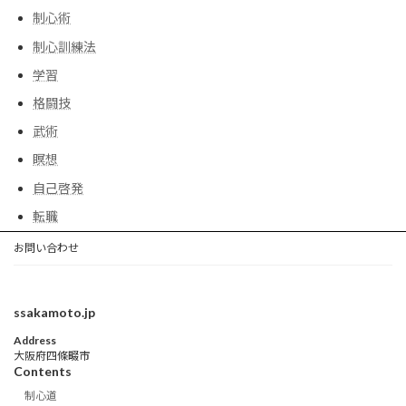
制心術
制心訓練法
学習
格闘技
武術
瞑想
自己啓発
転職
お問い合わせ
ssakamoto.jp
Address
大阪府四條畷市
Contents
制心道