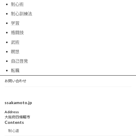
制心術
制心訓練法
学習
格闘技
武術
瞑想
自己啓発
転職
お問い合わせ
ssakamoto.jp
Address
大阪府四條畷市
Contents
制心道