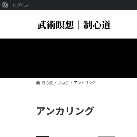
WordPress
ログイン
コ
ナ
に
ン
ビ
つ
テ
ゲ
い
ン
ー
ツ
シ
て
へ
ョ
ス
ン
キ
に
ッ
移
プ
動
制心道
ブログ
アンカリング
アンカリング