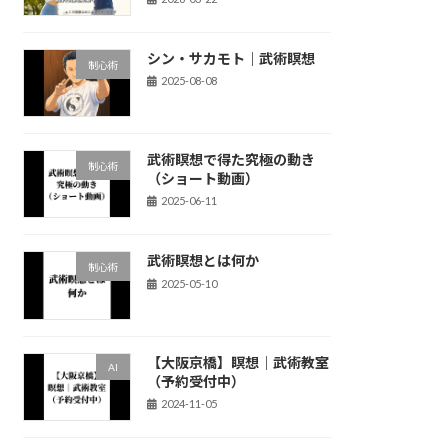
シン・サカモト｜武術瞑想
制心術
2025-08-08
武術瞑想で得た究極の動き
制心術
（ショート動画）
2025-06-11
武術瞑想とは何か
制心術
2025-05-10
【大阪京橋】瞑想｜武術教室
AI
（予約受付中）
2024-11-05