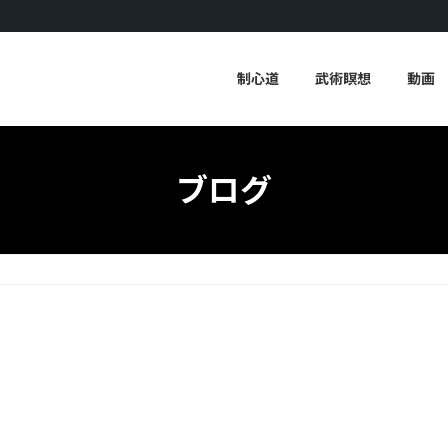
制心道
武術瞑想
動画
ブログ