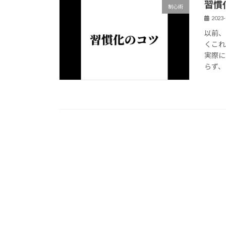
習慣
制心術
2023-
以前、
くこれ
実際に
らず、