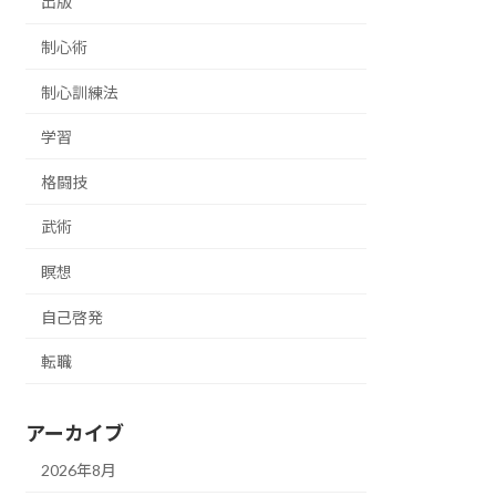
出版
制心術
制心訓練法
学習
格闘技
武術
瞑想
自己啓発
転職
アーカイブ
2026年8月