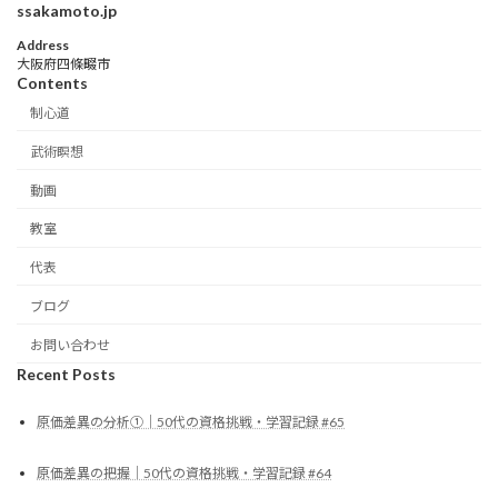
ssakamoto.jp
Address
大阪府四條畷市
Contents
制心道
武術瞑想
動画
教室
代表
ブログ
お問い合わせ
Recent Posts
原価差異の分析①｜50代の資格挑戦・学習記録 #65
原価差異の把握｜50代の資格挑戦・学習記録 #64