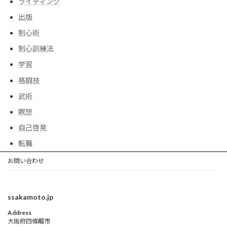
ライティング
出版
制心術
制心訓練法
学習
格闘技
武術
瞑想
自己啓発
転職
お問い合わせ
ssakamoto.jp
Address
大阪府四條畷市