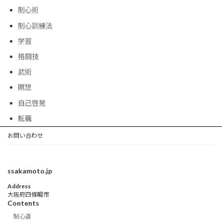
制心術
制心訓練法
学習
格闘技
武術
瞑想
自己啓発
転職
お問い合わせ
ssakamoto.jp
Address
大阪府四條畷市
Contents
制心道