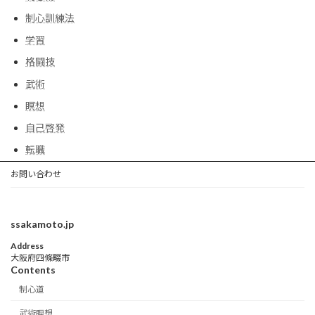
制心訓練法
学習
格闘技
武術
瞑想
自己啓発
転職
お問い合わせ
ssakamoto.jp
Address
大阪府四條畷市
Contents
制心道
武術瞑想