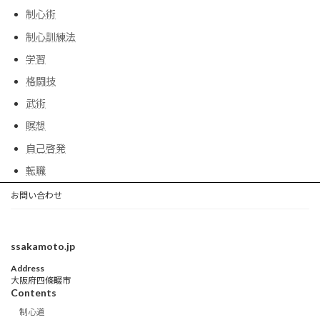
制心術
制心訓練法
学習
格闘技
武術
瞑想
自己啓発
転職
お問い合わせ
ssakamoto.jp
Address
大阪府四條畷市
Contents
制心道