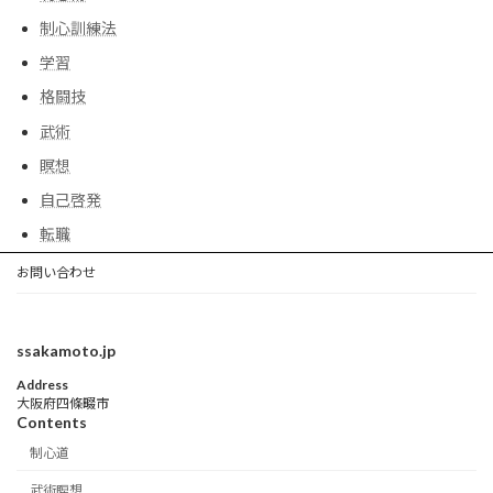
制心訓練法
学習
格闘技
武術
瞑想
自己啓発
転職
お問い合わせ
ssakamoto.jp
Address
大阪府四條畷市
Contents
制心道
武術瞑想