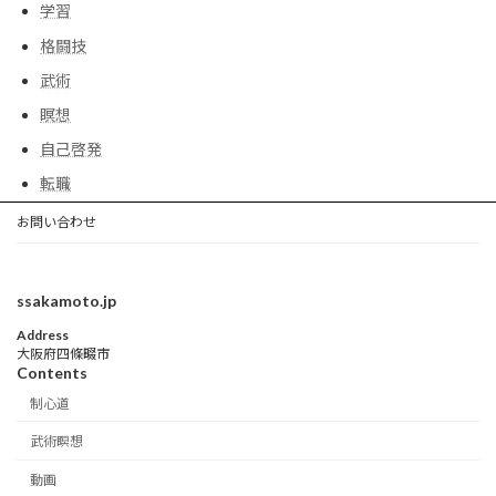
学習
格闘技
武術
瞑想
自己啓発
転職
お問い合わせ
ssakamoto.jp
Address
大阪府四條畷市
Contents
制心道
武術瞑想
動画