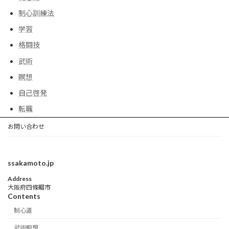
制心訓練法
学習
格闘技
武術
瞑想
自己啓発
転職
お問い合わせ
ssakamoto.jp
Address
大阪府四條畷市
Contents
制心道
武術瞑想